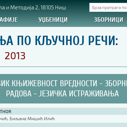
а и Методија 2, 18105 Ниш
АФИЈЕ
УЏБЕНИЦИ
ЗБОРНИЦИ
ЊА ПО КЉУЧНОЈ РЕЧИ:
2013
ЗИК КЊИЖЕВНОСТ ВРЕДНОСТИ - ЗБОРН
РАДОВА - ЈЕЗИЧКА ИСТРАЖИВАЊА
UTHOR
ичић, Биљана Мишић Илић