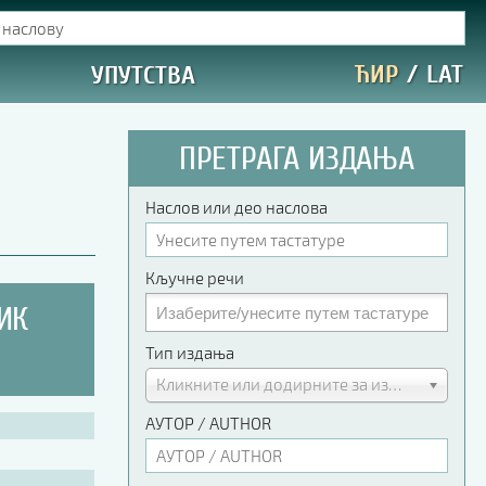
ЋИР
/
LAT
УПУТСТВА
ПРЕТРАГА ИЗДАЊА
Наслов или део наслова
Кључне речи
ИК
Тип издања
Кликните или додирните за избор
АУТОР / AUTHOR