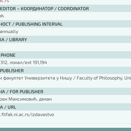
ac.rs
 EDITOR – КООРДИНАТОР / COORDINATOR
ић
ОСТ / PUBLISHING INTERVAL
annually
А / LIBRARY
 PHONE
 312, локал/ext 191,194
 PUBLISHER
факултет Универзитета у Нишу / Faculty of Philosophy, Univ
ЧА / FOR PUBLISHER
оран Максимовић, декан
А / URL
filfak.ni.ac.rs/izdavastvo