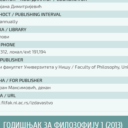
ојана Димитријевић
ОСТ / PUBLISHING INTERVAL
annually
А / LIBRARY
пови
 PHONE
 312, локал/ext 191,194
 PUBLISHER
факултет Универзитета у Нишу / Faculty of Philosophy, Univ
ЧА / FOR PUBLISHER
оран Максимовић, декан
А / URL
filfak.ni.ac.rs/izdavastvo
ГОДИШЊАК ЗА ФИЛОЗОФИЈУ 1 (2013)