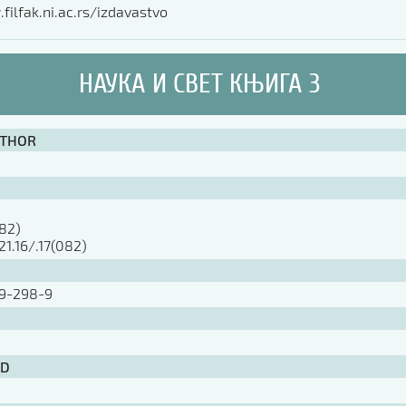
filfak.ni.ac.rs/izdavastvo
НАУКА И СВЕТ КЊИГА 3
UTHOR
082)
21.16/.17(082)
9-298-9
ID