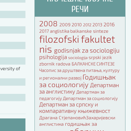
РЕЧИ
2008
2016
2009
2010
2013
2012
2017
balkanske sinteze
anglistika
filozofski fakultet
nis
godisnjak za sociologiju
psihologija
srpski jezik
sociologija
zbornik radova
БАЛКАНСКЕ СИНТЕЗЕ
ersity of
Часопис за друштвена питања, културу
Годишњак
и регионални развој
за социологију
Департман
за англистику
Департман за
педагогију
Департман за социологију
Департман за српску и
компаративну књижевност
Драгана СтјепановићЗахаријевски
годишњак за
англистика