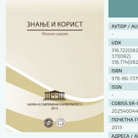
АУТОР / A
-
UDK
316.722(082
371(082)
316.774(082
ISBN
978-86-737
ISSN
-
COBISS.SR-
20254004
ПОЧЕТНА ГО
2013
АДРЕСА / 