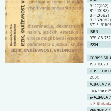
81'27(082)
81'23(082)
81'42(082)
81'362(082
371.3::811(0
ISBN
978-86-737
ISSN
-
COBISS.SR-
198116620
ПОЧЕТНА ГО
2000
АДРЕСА / 
Ћирила и Ме
е-АДРЕСА 
ic@filfak.ni.
УРЕДНИК /