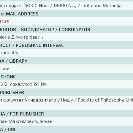
тодија 2, 18000 Ниш / 18000 Nis, 2 Cirila and Metodija
/ e-MAIL ADDRESS
ac.rs
 EDITOR – КООРДИНАТОР / COORDINATOR
ојана Димитријевић
ОСТ / PUBLISHING INTERVAL
annually
А / LIBRARY
пови
 PHONE
 312, локал/ext 191,194
 PUBLISHER
факултет Универзитета у Нишу / Faculty of Philosophy, Univ
ЧА / FOR PUBLISHER
оран Максимовић, декан
А / URL