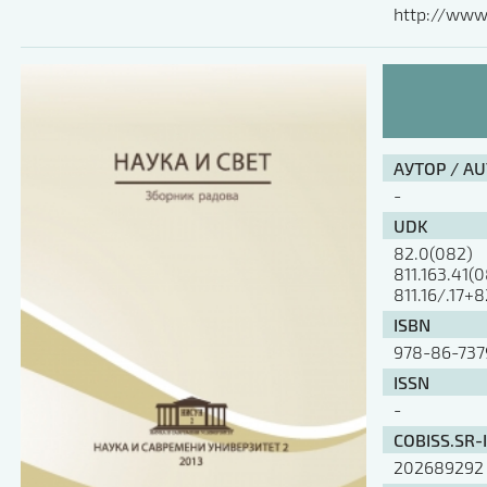
http://www.
АУТОР / A
-
UDK
82.0(082)
811.163.41(
811.16/.17+8
ISBN
978-86-737
ISSN
-
COBISS.SR-
202689292