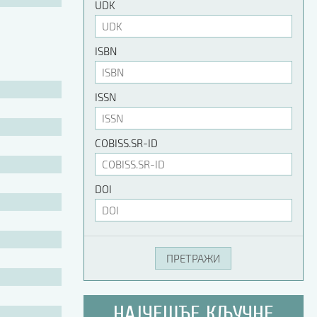
UDK
ISBN
ISSN
COBISS.SR-ID
DOI
НАЈЧЕШЋЕ КЉУЧНЕ