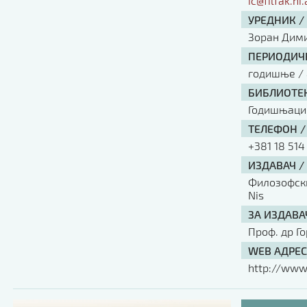
ic@filfak.ni.
УРЕДНИК /
Зоран Дим
ПЕРИОДИЧН
годишње / 
БИБЛИОТЕК
Годишњаци
ТЕЛЕФОН /
+381 18 514
ИЗДАВАЧ /
Филозофски 
Nis
ЗА ИЗДАВА
Проф. др Г
WEB АДРЕС
http://www.