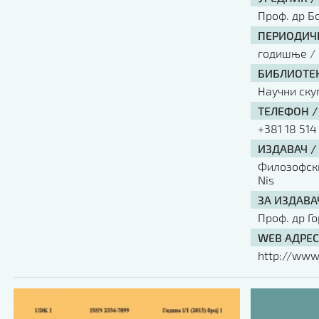
Проф. др Б
ПЕРИОДИЧН
годишње / 
БИБЛИОТЕК
Научни ску
ТЕЛЕФОН /
+381 18 514
ИЗДАВАЧ /
Филозофски 
Nis
ЗА ИЗДАВА
Проф. др Г
WEB АДРЕС
http://www.