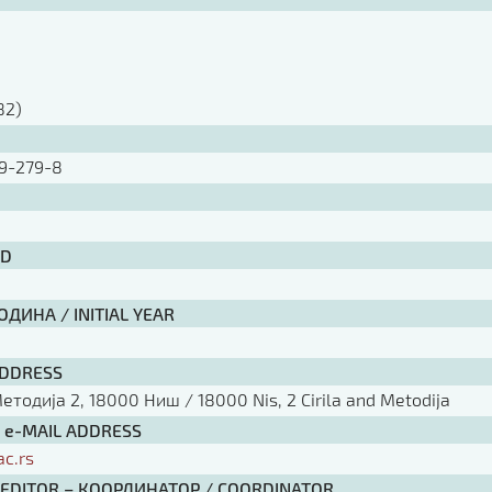
)
82)
9-279-8
ID
ДИНА / INITIAL YEAR
ADDRESS
тодија 2, 18000 Ниш / 18000 Nis, 2 Cirila and Metodija
/ e-MAIL ADDRESS
ac.rs
 EDITOR – КООРДИНАТОР / COORDINATOR