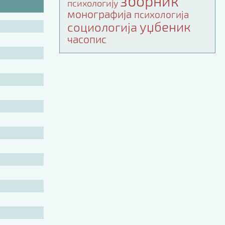
зборник
психологију
монографија
психологија
уџбеник
социологија
часопис