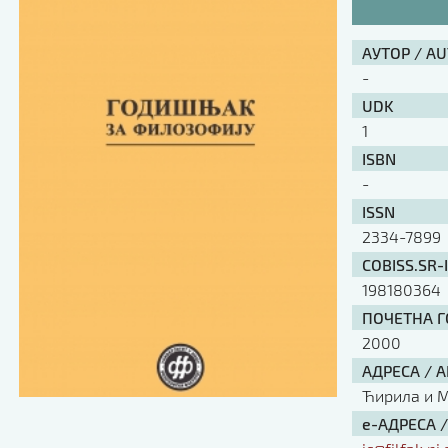
АУТОР / A
-
UDK
1
ISBN
-
ISSN
2334-7899
COBISS.SR-
198180364
ПОЧЕТНА ГО
2000
АДРЕСА / 
Ћирила и Ме
е-АДРЕСА 