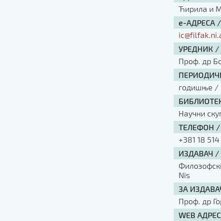
Ћирила и Ме
е-АДРЕСА 
ic@filfak.ni.
УРЕДНИК /
Проф. др Б
ПЕРИОДИЧН
годишње / 
БИБЛИОТЕК
Научни ску
ТЕЛЕФОН /
+381 18 514
ИЗДАВАЧ /
Филозофски 
Nis
ЗА ИЗДАВА
Проф. др Г
WEB АДРЕС