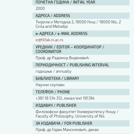
ПОЧЕТНА ГОДИНА / INITIAL YEAR
2000
АДРЕСА / ADDRESS
Ћирила и Методија 2, 18000 Ниш / 18000 Nis, 2
Cirila and Metodija
е-АДРЕСА / e-MAIL ADDRESS
ic@filfak.ni.ac.rs
УРЕДНИК / EDITOR – КООРДИНАТОР /
COORDINATOR
Проф. др Радомир Виденовић
ПЕРИОДИЧНОСТ / PUBLISHING INTERVAL
годишње / annually
БИБЛИОТЕКА / LIBRARY
Научни скупови
ТЕЛЕФОН / PHONE
+381 18 514 312, локал/ext 191,194
ИЗДАВАЧ / PUBLISHER
Филозофски факултет Универзитета у Нишу /
Faculty of Philosophy, University of Nis
ЗА ИЗДАВАЧА / FOR PUBLISHER
Проф. др Горан Максимовић, декан