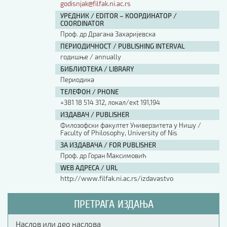
godisnjak@filfak.ni.ac.rs
УРЕДНИК / EDITOR – КООРДИНАТОР /
COORDINATOR
Проф. др Драгана Захаријевска
ПЕРИОДИЧНОСТ / PUBLISHING INTERVAL
годишње / annually
БИБЛИОТЕКА / LIBRARY
Периодика
ТЕЛЕФОН / PHONE
+381 18 514 312, локал/ext 191,194
ИЗДАВАЧ / PUBLISHER
Филозофски факултет Универзитета у Нишу /
Faculty of Philosophy, University of Nis
ЗА ИЗДАВАЧА / FOR PUBLISHER
Проф. др Горан Максимовић
WEB АДРЕСА / URL
http://www.filfak.ni.ac.rs/izdavastvo
ПРЕТРАГА ИЗДАЊА
Наслов или део наслова