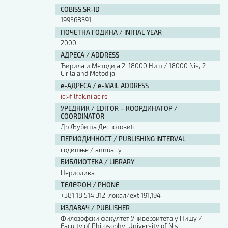
Изјава о коришћењу ауторског дела
COBISS.SR-ID
Упутство за бирање лиценце
199568391
Уговор са аутором
ПОЧЕТНА ГОДИНА / INITIAL YEAR
Логотипи
2000
Шаблон прве стране и импресума [B5, ћир]
АДРЕСА / ADDRESS
Шаблон прве стране и импресума [B5, лат]
Ћирила и Методија 2, 18000 Ниш / 18000 Nis, 2
Шаблон прве стране и импресума [B5, енг]
Cirila and Metodija
е-АДРЕСА / e-MAIL ADDRESS
Етички кодекс
ic@filfak.ni.ac.rs
УРЕДНИК / EDITOR – КООРДИНАТОР /
ПРЕТРАГА ИЗДАЊА
COORDINATOR
Др Љубиша Деспотовић
Наслов или део наслова
ПЕРИОДИЧНОСТ / PUBLISHING INTERVAL
годишње / annually
БИБЛИОТЕКА / LIBRARY
Кључне речи
Периодика
ТЕЛЕФОН / PHONE
+381 18 514 312, локал/ext 191,194
ИЗДАВАЧ / PUBLISHER
Филозофски факултет Универзитета у Нишу /
Тип издања
Faculty of Philosophy, University of Nis