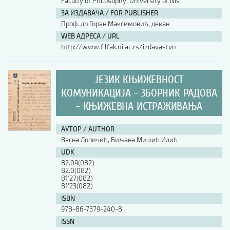
Faculty of Philosophy, University of Nis
ЗА ИЗДАВАЧА / FOR PUBLISHER
Проф. др Горан Максимовић, декан
WEB АДРЕСА / URL
http://www.filfak.ni.ac.rs/izdavastvo
ЈЕЗИК КЊИЖЕВНОСТ
КОМУНИКАЦИЈА - ЗБОРНИК РАДОВА
- КЊИЖЕВНА ИСТРАЖИВАЊА
АУТОР / AUTHOR
Весна Лопичић, Биљана Мишић Илић
UDK
82.09(082)
82.0(082)
81'27(082)
81'23(082)
ISBN
978-86-7379-240-8
ISSN