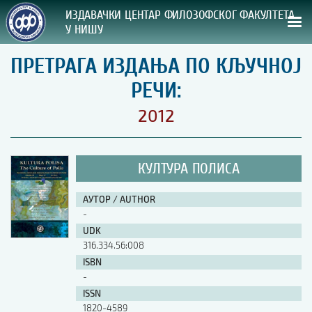
ИЗДАВАЧКИ ЦЕНТАР ФИЛОЗОФСКОГ ФАКУЛТЕТА
У НИШУ
ПРЕТРАГА ИЗДАЊА ПО КЉУЧНОЈ
СВА НАША ИЗДАЊА
РЕЧИ:
ВРСТА ИЗДАЊА:
2012
ГОДИНА ОБЈАВЉИВАЊА:
КУЛТУРА ПОЛИСА
ПРЕГЛЕД
АУТОР / AUTHOR
УПУТСТВА
-
UDK
УПУТСТВА
316.334.56:008
Правилник о издавачкој делатности
ISBN
Упутство ауторима
-
Упутство уредницима
ISSN
Изјава о ауторству
1820-4589
Изјава о лектури