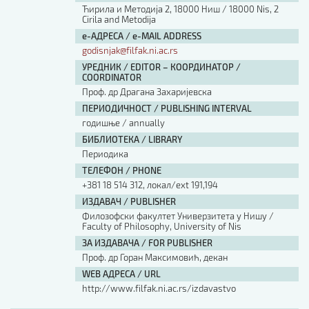
Ћирила и Методија 2, 18000 Ниш / 18000 Nis, 2
Cirila and Metodija
е-АДРЕСА / e-MAIL ADDRESS
godisnjak@filfak.ni.ac.rs
УРЕДНИК / EDITOR – КООРДИНАТОР /
COORDINATOR
Проф. др Драгана Захаријевска
ПЕРИОДИЧНОСТ / PUBLISHING INTERVAL
годишње / annually
БИБЛИОТЕКА / LIBRARY
Периодика
ТЕЛЕФОН / PHONE
+381 18 514 312, локал/ext 191,194
ИЗДАВАЧ / PUBLISHER
Филозофски факултет Универзитета у Нишу /
Faculty of Philosophy, University of Nis
ЗА ИЗДАВАЧА / FOR PUBLISHER
Проф. др Горан Максимовић, декан
WEB АДРЕСА / URL
http://www.filfak.ni.ac.rs/izdavastvo