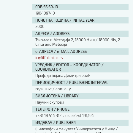
COBISS.SR-ID
190409740
ПОЧЕТНА ГОДИНА / INITIAL YEAR
2000
АДРЕСА / ADDRESS
Ћирила и Методија 2, 18000 Ниш / 18000 Nis, 2
Cirila and Metodija
е-АДРЕСА / e-MAIL ADDRESS
ic@filfak.ni.ac.rs
УРЕДНИК / EDITOR – КООРДИНАТОР /
COORDINATOR
Проф. др Бојана Димитријевић
ПЕРИОДИЧНОСТ / PUBLISHING INTERVAL
годишње / annually
БИБЛИОТЕКА / LIBRARY
Научни скупови
ТЕЛЕФОН / PHONE
+381 18 514 312, локал/ext 191,194
ИЗДАВАЧ / PUBLISHER
Филозофски факултет Универзитета у Нишу /