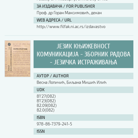
ЗА ИЗДАВАЧА / FOR PUBLISHER
АУТОР / AUTHOR
Проф. др Горан Максимовић, декан
WEB АДРЕСА / URL
http://www.filfak.ni.ac.rs/izdavastvo
UDK
ЈЕЗИК КЊИЖЕВНОСТ
ISBN
КОМУНИКАЦИЈА - ЗБОРНИК РАДОВА
- ЈЕЗИЧКА ИСТРАЖИВАЊА
ISSN
АУТОР / AUTHOR
Весна Лопичић, Биљана Мишић Илић
UDK
COBISS.SR-ID
81'27(082)
81'23(082)
82.09(082)
82.0(082)
DOI
ISBN
978-86-7379-241-5
ISSN
-