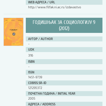
WEB АДРЕСА / URL
http://www.filfak.ni.ac.rs/izdavastvo
ГОДИШЊАК ЗА СОЦИОЛОГИЈУ 9
(2012)
АУТОР / AUTHOR
-
UDK
316
ISBN
-
ISSN
1451-9739
COBISS.SR-ID
121295372
ПОЧЕТНА ГОДИНА / INITIAL YEAR
2005
АДРЕСА / ADDRESS