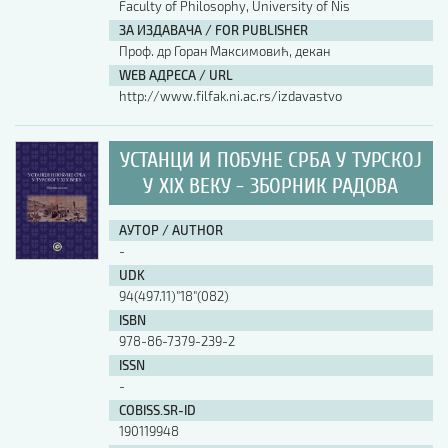
Faculty of Philosophy, University of Nis
ЗА ИЗДАВАЧА / FOR PUBLISHER
Проф. др Горан Максимовић, декан
WEB АДРЕСА / URL
http://www.filfak.ni.ac.rs/izdavastvo
УСТАНЦИ И ПОБУНЕ СРБА У ТУРСКОЈ
У XIX ВЕКУ - ЗБОРНИК РАДОВА
АУТОР / AUTHOR
-
UDK
94(497.11)"18"(082)
ISBN
978-86-7379-239-2
ISSN
-
COBISS.SR-ID
190119948