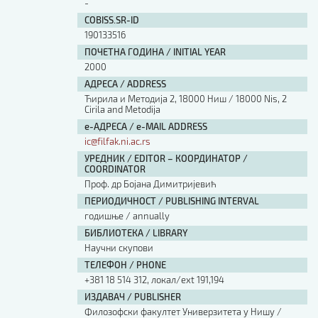
-
COBISS.SR-ID
190133516
ПОЧЕТНА ГОДИНА / INITIAL YEAR
2000
АДРЕСА / ADDRESS
Ћирила и Методија 2, 18000 Ниш / 18000 Nis, 2
Cirila and Metodija
е-АДРЕСА / e-MAIL ADDRESS
ic@filfak.ni.ac.rs
УРЕДНИК / EDITOR – КООРДИНАТОР /
COORDINATOR
Проф. др Бојана Димитријевић
ПЕРИОДИЧНОСТ / PUBLISHING INTERVAL
годишње / annually
БИБЛИОТЕКА / LIBRARY
Научни скупови
ТЕЛЕФОН / PHONE
+381 18 514 312, локал/ext 191,194
ИЗДАВАЧ / PUBLISHER
Филозофски факултет Универзитета у Нишу /