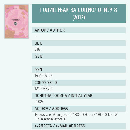
ГОДИШЊАК ЗА СОЦИОЛОГИЈУ 8
(2012)
АУТОР / AUTHOR
-
UDK
316
ISBN
-
ISSN
1451-9739
COBISS.SR-ID
121295372
ПОЧЕТНА ГОДИНА / INITIAL YEAR
2005
АДРЕСА / ADDRESS
Ћирила и Методија 2, 18000 Ниш / 18000 Nis, 2
Cirila and Metodija
е-АДРЕСА / e-MAIL ADDRESS