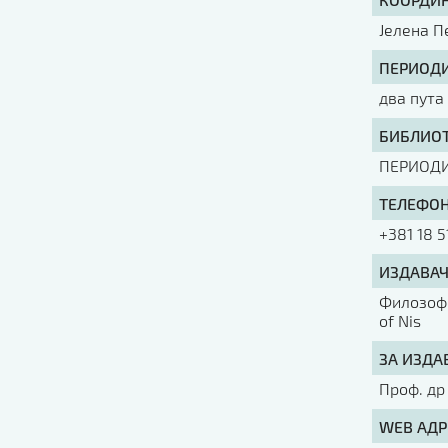
Јелена П
ПЕРИОДИ
два пута
БИБЛИОТ
ПЕРИОД
ТЕЛЕФОН
+381 18 5
ИЗДАВАЧ
Филозофс
of Nis
ЗА ИЗДА
Проф. др
WEB АДР