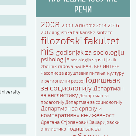
РЕЧИ
2008
2016
2009
2010
2013
2012
2017
balkanske sinteze
anglistika
filozofski fakultet
nis
godisnjak za sociologiju
psihologija
srpski jezik
sociologija
zbornik radova
БАЛКАНСКЕ СИНТЕЗЕ
Часопис за друштвена питања, културу
Годишњак
и регионални развој
за социологију
Департман
niversity
за англистику
Департман за
педагогију
Департман за социологију
Департман за српску и
компаративну књижевност
Драгана СтјепановићЗахаријевски
годишњак за
англистика