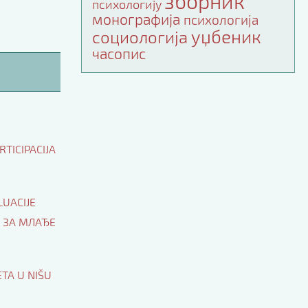
зборник
психологију
монографија
психологија
уџбеник
социологија
часопис
TICIPACIJA
LUACIJЕ
 ЗА МЛАЂЕ
ETA U NIŠU