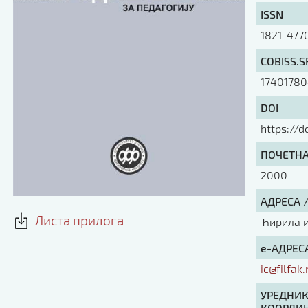
ISSN
1821-477
COBISS.S
1740178
DOI
https://
ПОЧЕТНА 
2000
АДРЕСА 
Листа прилога
Ћирила и 
е-АДРЕСА
ic@filfak.
УРЕДНИК
КООРДИН