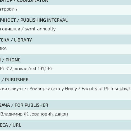
етровић
ЧНОСТ / PUBLISHING INTERVAL
 годишње / semi-annually
ЕКА / LIBRARY
ИКА
 / PHONE
14 312, локал/ext 191,194
 / PUBLISHER
ки факултет Универзитета у Нишу / Faculty of Philosophy, U
ВАЧА / FOR PUBLISHER
 Владимир Ж. Јовановић, декан
ЕСА / URL