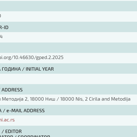
0
R-ID
04
doi.org/10.46630/gped.2.2025
ГОДИНА / INITIAL YEAR
/ ADDRESS
Методија 2, 18000 Ниш / 18000 Nis, 2 Cirila and Metodija
 / e-MAIL ADDRESS
ni.ac.rs
 / EDITOR
АТОР / COORDINATOR