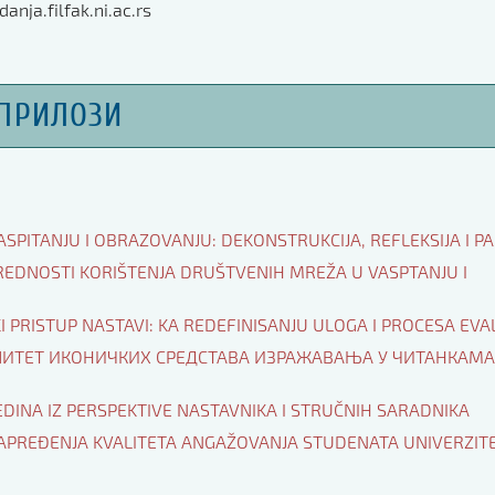
danja.filfak.ni.ac.rs
ПРИЛОЗИ
PITANJU I OBRAZOVANJU: DEKONSTRUKCIJA, REFLEKSIJA I PAR
 VREDNOSTI KORIŠTENЈA DRUŠTVENIH MREŽA U VASPTANJU I
ČKI PRISTUP NASTAVI: KA REDEFINISANJU ULOGA I PROCESA EVA
АЛИТЕТ ИКОНИЧКИХ СРЕДСТАВА ИЗРАЖАВАЊА У ЧИТАНКАМА
SREDINA IZ PERSPEKTIVE NASTAVNIKA I STRUČNIH SARADNIKA
UNAPREĐENJA KVALITETA ANGAŽOVANJA STUDENATA UNIVERZIT