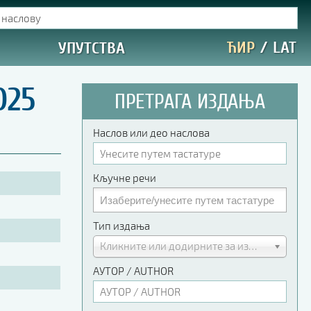
ЋИР
/
LAT
УПУТСТВА
025
ПРЕТРАГА ИЗДАЊА
Наслов или део наслова
Кључне речи
Тип издања
Кликните или додирните за избор
АУТОР / AUTHOR