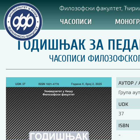
Филозофски факултет, Ћирил
ЧАСОПИСИ
МОНОГР
ГОДИШЊАК ЗА ПЕДАГО
ЧАСОПИСИ ФИЛОЗОФСКОГ 
АУТОР /
Група ау
UDK
37
ISBN
-