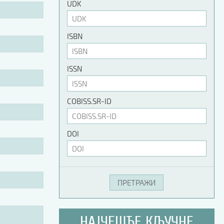
UDK
ISBN
ISSN
COBISS.SR-ID
DOI
НАЈЧЕШЋЕ КЉУЧНЕ