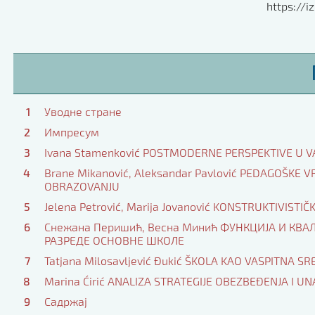
https://iz
1
Уводне стране
2
Импресум
3
Ivana Stamenković POSTMODERNE PERSPEKTIVE U VAS
4
Brane Mikanović, Aleksandar Pavlović PEDAGOŠKE
OBRAZOVANJU
5
Jelena Petrović, Marija Jovanović KONSTRUKTIVISTI
6
Снежана Перишић, Весна Минић ФУНКЦИЈА И КВ
РАЗРЕДЕ ОСНОВНЕ ШКОЛЕ
7
Tatjana Milosavljević Đukić ŠKOLA KAO VASPITNA 
8
Marina Ćirić ANALIZA STRATEGIJE OBEZBEĐENJA I 
9
Садржај