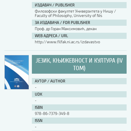
ИЗДАВАЧ / PUBLISHER
Филозофски факултет Универзитета у Нишу /
Faculty of Philosophy, University of Nis
ЗА ИЗДАВАЧА / FOR PUBLISHER
Проф. др Горан Максимовић, декан
WEB АДРЕСА / URL
http://www.filfak.ni.ac.rs/izdavastvo
ЈЕЗИК, КЊИЖЕВНОСТ И КУЛТУРА (IV
ТОМ)
АУТОР / AUTHOR
-
UDK
-
ISBN
978-86-7379-349-8
ISSN
-