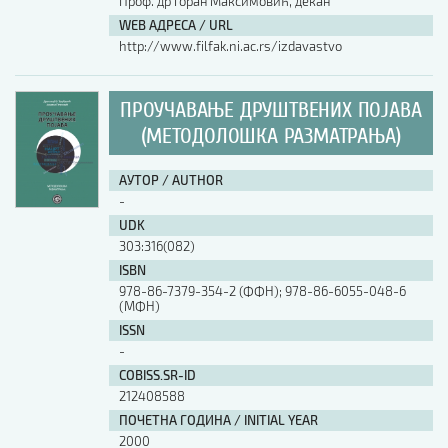
Проф. др Горан Максимовић, декан
WEB АДРЕСА / URL
http://www.filfak.ni.ac.rs/izdavastvo
ПРОУЧАВАЊЕ ДРУШТВЕНИХ ПОЈАВА
(МЕТОДОЛОШКА РАЗМАТРАЊА)
АУТОР / AUTHOR
-
UDK
303:316(082)
ISBN
978-86-7379-354-2 (ФФН); 978-86-6055-048-6
(МФН)
ISSN
-
COBISS.SR-ID
212408588
ПОЧЕТНА ГОДИНА / INITIAL YEAR
2000