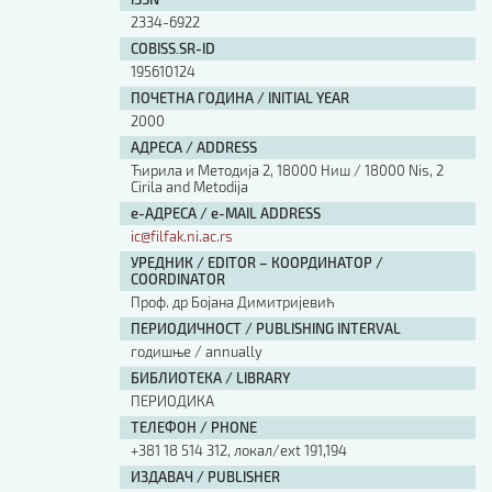
Изјава о коришћењу ауторског дела
2334-6922
Упутство за бирање лиценце
COBISS.SR-ID
Уговор са аутором
195610124
Логотипи
ПОЧЕТНА ГОДИНА / INITIAL YEAR
Шаблон прве стране и импресума [B5, ћир]
2000
Шаблон прве стране и импресума [B5, лат]
АДРЕСА / ADDRESS
Шаблон прве стране и импресума [B5, енг]
Ћирила и Методија 2, 18000 Ниш / 18000 Nis, 2
Cirila and Metodija
Етички кодекс
е-АДРЕСА / e-MAIL ADDRESS
ic@filfak.ni.ac.rs
ПРЕТРАГА ИЗДАЊА
УРЕДНИК / EDITOR – КООРДИНАТОР /
COORDINATOR
Наслов или део наслова
Проф. др Бојана Димитријевић
ПЕРИОДИЧНОСТ / PUBLISHING INTERVAL
годишње / annually
Кључне речи
БИБЛИОТЕКА / LIBRARY
ПЕРИОДИКА
ТЕЛЕФОН / PHONE
+381 18 514 312, локал/ext 191,194
Тип издања
ИЗДАВАЧ / PUBLISHER