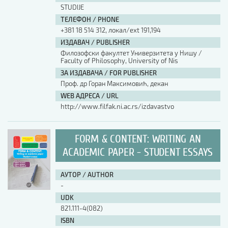
STUDIJE
ТЕЛЕФОН / PHONE
+381 18 514 312, локал/ext 191,194
ИЗДАВАЧ / PUBLISHER
Филозофски факултет Универзитета у Нишу /
Faculty of Philosophy, University of Nis
ЗА ИЗДАВАЧА / FOR PUBLISHER
Проф. др Горан Максимовић, декан
WEB АДРЕСА / URL
http://www.filfak.ni.ac.rs/izdavastvo
FORM & CONTENT: WRITING AN
ACADEMIC PAPER - STUDENT ESSAYS
АУТОР / AUTHOR
-
UDK
821.111-4(082)
ISBN