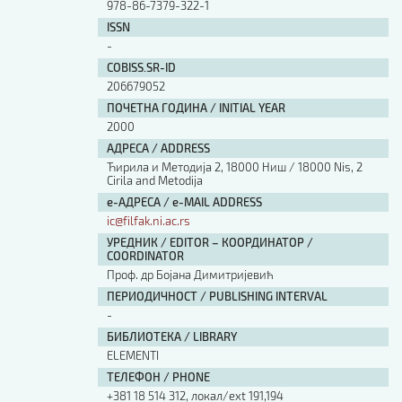
978-86-7379-322-1
ISSN
-
COBISS.SR-ID
206679052
ПОЧЕТНА ГОДИНА / INITIAL YEAR
2000
АДРЕСА / ADDRESS
Ћирила и Методија 2, 18000 Ниш / 18000 Nis, 2
Cirila and Metodija
е-АДРЕСА / e-MAIL ADDRESS
ic@filfak.ni.ac.rs
УРЕДНИК / EDITOR – КООРДИНАТОР /
COORDINATOR
Проф. др Бојана Димитријевић
ПЕРИОДИЧНОСТ / PUBLISHING INTERVAL
-
БИБЛИОТЕКА / LIBRARY
ЕLEMENTI
ТЕЛЕФОН / PHONE
+381 18 514 312, локал/ext 191,194