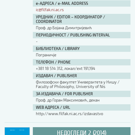
е-АДРЕСА / e-MAIL ADDRESS
ic@filfak.ni.ac.rs
УРЕДНИК / EDITOR – КООРДИНАТОР /
COORDINATOR
Проф. др Бојана Димитријевић
ПЕРИОДИЧНОСТ / PUBLISHING INTERVAL
-
БИБЛИОТЕКА / LIBRARY
Пограничје
ТЕЛЕФОН / PHONE
+381 18 514 312, локал/ext 191,194
ИЗДАВАЧ / PUBLISHER
Филозофски факултет Универзитета у Нишу /
Faculty of Philosophy, University of Nis
ЗА ИЗДАВАЧА / FOR PUBLISHER
Проф. др Горан Максимовић, декан
WEB АДРЕСА / URL
http://www.filfak.ni.ac.rs/izdavastvo
НЕДОГЛЕДИ 2 (2014)