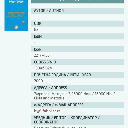
АУТОР / AUTHOR
-
UDK
82
ISBN
-
ISSN
2217-4354
COBISS.SR-ID
180461324
ПОЧЕТНА ГОДИНА / INITIAL YEAR
2000
АДРЕСА / ADDRESS
Ћирила и Методија 2, 18000 Ниш / 18000 Nis, 2
Cirila and Metodija
е-АДРЕСА / e-MAIL ADDRESS
ic@filfak.ni.ac.rs
УРЕДНИК / EDITOR – КООРДИНАТОР /
COORDINATOR