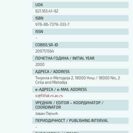
UDK
821.163.41-92
ISBN
978-86-7379-333-7
ISSN
-
COBISS.SR-ID
209751564
ПОЧЕТНА ГОДИНА / INITIAL YEAR
2000
АДРЕСА / ADDRESS
Ћирила и Методија 2, 18000 Ниш / 18000 Nis, 2
Cirila and Metodija
е-АДРЕСА / e-MAIL ADDRESS
ic@filfak.ni.ac.rs
УРЕДНИК / EDITOR – КООРДИНАТОР /
COORDINATOR
Јован Пејчић
ПЕРИОДИЧНОСТ / PUBLISHING INTERVAL
-