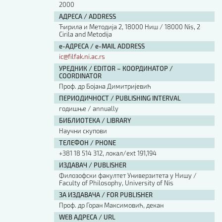
2000
АДРЕСА / ADDRESS
Ћирила и Методија 2, 18000 Ниш / 18000 Nis, 2
Cirila and Metodija
е-АДРЕСА / e-MAIL ADDRESS
ic@filfak.ni.ac.rs
УРЕДНИК / EDITOR – КООРДИНАТОР /
COORDINATOR
Проф. др Бојана Димитријевић
ПЕРИОДИЧНОСТ / PUBLISHING INTERVAL
годишње / annually
БИБЛИОТЕКА / LIBRARY
Научни скупови
ТЕЛЕФОН / PHONE
+381 18 514 312, локал/ext 191,194
ИЗДАВАЧ / PUBLISHER
Филозофски факултет Универзитета у Нишу /
Faculty of Philosophy, University of Nis
ЗА ИЗДАВАЧА / FOR PUBLISHER
Проф. др Горан Максимовић, декан
WEB АДРЕСА / URL