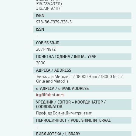
316.722(497.11)
316.73(497.11)
ISBN
978-86-7379-328-3
ISSN
-
COBISS.SR-ID
207144972
ПОЧЕТНА ГОДИНА / INITIAL YEAR
2000
АДРЕСА / ADDRESS
Ћирила и Методија 2, 18000 Ниш / 18000 Nis, 2
Cirila and Metodija
е-АДРЕСА / e-MAIL ADDRESS
ic@filfak.ni.ac.rs
УРЕДНИК / EDITOR – КООРДИНАТОР /
COORDINATOR
Проф. др Бојана Димитријевић
ПЕРИОДИЧНОСТ / PUBLISHING INTERVAL
-
БИБЛИОТЕКА / LIBRARY