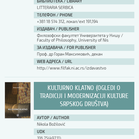
БИБЛИОТЕКА / LIBRARY
LITTERARIA SERBICA
ТЕЛЕФОН / PHONE
+381 18 514 312, локал/ext 191,194
ИЗДАВАЧ / PUBLISHER
Филозофски факултет Универзитета у Нишу /
Faculty of Philosophy, University of Nis
ЗА ИЗДАВАЧА / FOR PUBLISHER
Проф. др Горан Максимовић, декан
WEB АДРЕСА / URL
http://www.filfak.ni.ac.rs/izdavastvo
KULTURNO KLATNO (OGLEDI O
TRADICIJI I MODERNIZACIJI KULTURE
SRPSKOG DRUŠTVA)
АУТОР / AUTHOR
Nikola Božilović
UDK
316.75(497.11)