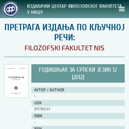
ИЗДАВАЧКИ ЦЕНТАР ФИЛОЗОФСКОГ ФАКУЛТЕТА
У НИШУ
ПРЕТРАГА ИЗДАЊА ПО КЉУЧНОЈ
СВА НАША ИЗДАЊА
РЕЧИ:
ВРСТА ИЗДАЊА:
FILOZOFSKI FAKULTET NIS
ГОДИНА ОБЈАВЉИВАЊА:
ГОДИШЊАК ЗА СРПСКИ ЈЕЗИК 12
ПРЕГЛЕД
(2012)
УПУТСТВА
АУТОР / AUTHOR
-
УПУТСТВА
UDK
Правилник о издавачкој делатности
811.163.41
Упутство ауторима
ISBN
Упутство уредницима
-
Изјава о ауторству
Изјава о лектури
ISSN