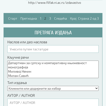
http://www.filfak.ni.ac.rs/izdavastvo
Старт
Претходна
1
2
3
Следећа
Крај
Страна 2 од 3
ПРЕТРАГА ИЗДАЊА
Наслов или део наслова
Кључне речи
Тип издања
АУТОР / AUTHOR