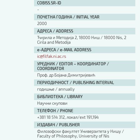
COBISS.SR-ID
-
ПОЧЕТНА ГОДИНА / INITIAL YEAR
2000
АДРЕСА / ADDRESS
Ћирила и Методија 2, 18000 Ниш / 18000 Nis, 2
Cirila and Metodija
е-АДРЕСА / e-MAIL ADDRESS
ic@filfak.ni.ac.rs
УРЕДНИК / EDITOR – КООРДИНАТОР /
COORDINATOR
Проф. др Бојана Димитријевић
ПЕРИОДИЧНОСТ / PUBLISHING INTERVAL
годишње / annually
БИБЛИОТЕКА / LIBRARY
Научни скупови
ТЕЛЕФОН / PHONE
+381 18 514 312, локал/ext 191,194
ИЗДАВАЧ / PUBLISHER
Филозофски факултет Универзитета у Нишу /
Faculty of Philosophy, University of Nis