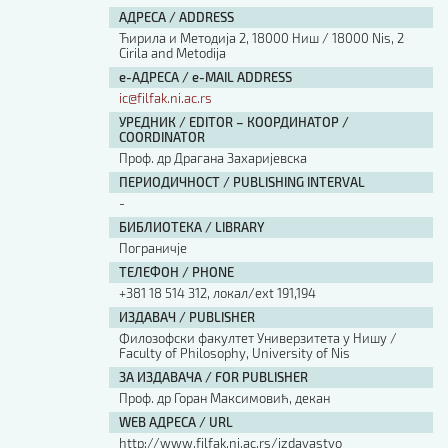
АДРЕСА / ADDRESS
Ћирила и Методија 2, 18000 Ниш / 18000 Nis, 2
Cirila and Metodija
е-АДРЕСА / e-MAIL ADDRESS
ic@filfak.ni.ac.rs
УРЕДНИК / EDITOR – КООРДИНАТОР /
COORDINATOR
Проф. др Драгана Захаријевска
ПЕРИОДИЧНОСТ / PUBLISHING INTERVAL
-
БИБЛИОТЕКА / LIBRARY
Пограничје
ТЕЛЕФОН / PHONE
+381 18 514 312, локал/ext 191,194
ИЗДАВАЧ / PUBLISHER
Филозофски факултет Универзитета у Нишу /
Faculty of Philosophy, University of Nis
ЗА ИЗДАВАЧА / FOR PUBLISHER
Проф. др Горан Максимовић, декан
WEB АДРЕСА / URL
http://www.filfak.ni.ac.rs/izdavastvo