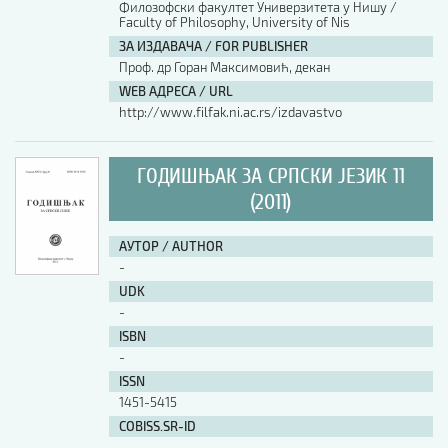
Филозофски факултет Универзитета у Нишу /
Faculty of Philosophy, University of Nis
АУТОР / AUTHOR
ЗА ИЗДАВАЧА / FOR PUBLISHER
Проф. др Горан Максимовић, декан
WEB АДРЕСА / URL
UDK
http://www.filfak.ni.ac.rs/izdavastvo
ISBN
ГОДИШЊАК ЗА СРПСКИ ЈЕЗИК 11
(2011)
ISSN
АУТОР / AUTHOR
-
UDK
COBISS.SR-ID
-
ISBN
-
DOI
ISSN
1451-5415
COBISS.SR-ID
-