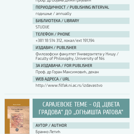
Проф. др Бојана Димитријевић
ПЕРИОДИЧНОСТ / PUBLISHING INTERVAL
годишње / annually
БИБЛИОТЕКА / LIBRARY
STUDIJE
ТЕЛЕФОН / PHONE
+381 18 514 312, локал/ext 191,194
ИЗДАВАЧ / PUBLISHER
Филозофски факултет Универзитета у Нишу /
Faculty of Philosophy, University of Nis
ЗА ИЗДАВАЧА / FOR PUBLISHER
Проф. др Горан Максимовић, декан
WEB АДРЕСА / URL
http://www.filfak.ni.ac.rs/izdavastvo
САРАЈЕВСКЕ ТЕМЕ - ОД ,,ЦВЕТА
ГРАДОВА'' ДО ,,ОГЊИШТА РАТОВА''
АУТОР / AUTHOR
Бранко Летић