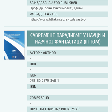
ЗА ИЗДАВАЧА / FOR PUBLISHER
Проф. др Горан Максимовић, декан
WEB АДРЕСА / URL
http://www.filfak.ni.ac.rs/izdavastvo
САВРЕМЕНЕ ПАРАДИГМЕ У НАУЦИ И
НАУЧНОЈ ФАНТАСТИЦИ (III ТОМ)
АУТОР / AUTHOR
-
UDK
-
ISBN
978-86-7379-348-1
ISSN
-
COBISS.SR-ID
-
ПОЧЕТНА ГОДИНА / INITIAL YEAR