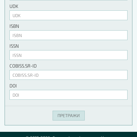
UDK
ISBN
ISSN
COBISS.SR-ID
DOI