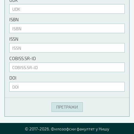
UDK
ISBN
ISSN
COBISS.SR-ID
DOI
© 2017-2026. Филозофски факултет у Нишу