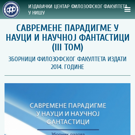
ИЗДАВАЧКИ ЦЕНТАР ФИЛОЗОФСКОГ ФАКУЛТЕТА
У НИШУ
САВРЕМЕНЕ ПАРАДИГМЕ У
СВА НАША ИЗДАЊА
НАУЦИ И НАУЧНОЈ ФАНТАСТИЦИ
ВРСТА ИЗДАЊА:
(III ТОМ)
ГОДИНА ОБЈАВЉИВАЊА:
ЗБОРНИЦИ ФИЛОЗОФСКОГ ФАКУЛТЕТА ИЗДАТИ
2014. ГОДИНЕ
ПРЕГЛЕД
УПУТСТВА
УПУТСТВА
Правилник о издавачкој делатности
Упутство ауторима
Упутство уредницима
Изјава о ауторству
Изјава о лектури