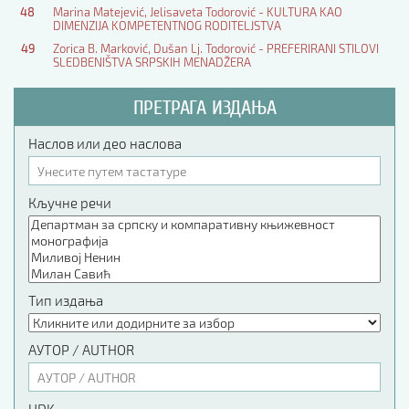
48
Marina Matejević, Jelisaveta Todorović - KULTURA KAO
DIMENZIJA KOMPETENTNOG RODITELJSTVA
49
Zorica B. Marković, Dušan Lj. Todorović - PREFERIRANI STILOVI
SLEDBENIŠTVA SRPSKIH MENADŽERA
ПРЕТРАГА ИЗДАЊА
Наслов или део наслова
Кључне речи
Тип издања
АУТОР / AUTHOR