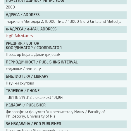
ПОЧЕТНА ГОДИНА / INITIAL YEAR
2000
АДРЕСА / ADDRESS
Ћирила и Методија 2, 18000 Ниш / 18000 Nis, 2 Cirila and Metodija
е-АДРЕСА / e-MAIL ADDRESS
ic@filfak.ni.ac.rs
УРЕДНИК / EDITOR
КООРДИНАТОР / COORDINATOR
Проф. др Бојана Димитријевић
ПЕРИОДИЧНОСТ / PUBLISHING INTERVAL
годишње / annually
БИБЛИОТЕКА / LIBRARY
Научни скупови
ТЕЛЕФОН / PHONE
+381 18 514 312, локал/ext 191,194
ИЗДАВАЧ / PUBLISHER
Филозофски факултет Универзитета у Нишу / Faculty of
Philosophy, University of Nis
ЗА ИЗДАВАЧА / FOR PUBLISHER
Проф. др Горан Максимовић, декан