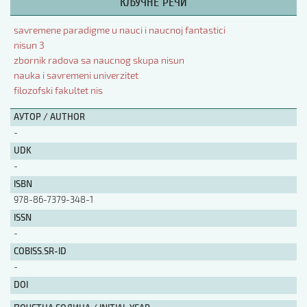
КЉУЧНЕ РЕЧИ
АУТОР / AUTHOR
savremene paradigme u nauci i naucnoj fantastici
nisun 3
zbornik radova sa naucnog skupa nisun
UDK
nauka i savremeni univerzitet
filozofski fakultet nis
ISBN
АУТОР / AUTHOR
-
UDK
ISSN
-
ISBN
978-86-7379-348-1
COBISS.SR-ID
ISSN
-
DOI
COBISS.SR-ID
-
DOI