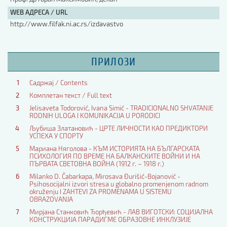
WEB АДРЕСА / URL
http://www.filfak.ni.ac.rs/izdavastvo
ПРИЛОЗИ
1
Садржај / Contents
2
Комплетан текст / Full text
3
Jelisaveta Todorović, Ivana Simić - TRADICIONALNO SHVATANJE
RODNIH ULOGA I KOMUNIKACIJA U PORODICI
4
Љубиша Златановић - ЦРТЕ ЛИЧНОСТИ КАО ПРЕДИКТОРИ
УСПЕХА У СПОРТУ
5
Мариана Няголова - КЪМ ИСТОРИЯТА НА БЪЛГАРСКАТА
ПСИХОЛОГИЯ ПО ВРЕМЕ НА БАЛКАНСКИТЕ ВОЙНИ И НА
ПЪРВАТА СВЕТОВНА ВОЙНА (1912 г. – 1918 г.)
6
Milanko D. Čabarkapa, Mirosava Đurišić-Bojanović -
Psihosocijalni izvori stresa u globalno promenjenom radnom
okruženju I ZAHTEVI ZA PROMENAMA U SISTEMU
OBRAZOVANJA
7
Мирјана Станковић Ђорђевић - ЛАВ ВИГОТСКИ: СОЦИЈАЛНА
КОНСТРУКЦИЈА ПАРАДИГМЕ ОБРАЗОВНЕ ИНКЛУЗИЈЕ