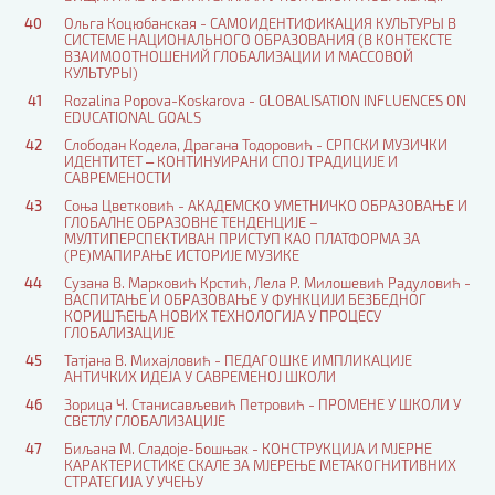
40
Ольга Коцюбанская - САМОИДЕНТИФИКАЦИЯ КУЛЬТУРЫ В
СИСТЕМЕ НАЦИОНАЛЬНОГО ОБРАЗОВАНИЯ (В КОНТЕКСТЕ
ВЗАИМООТНОШЕНИЙ ГЛОБАЛИЗАЦИИ И МАССОВОЙ
КУЛЬТУРЫ)
41
Rozalina Popova-Koskarova - GLOBALISATION INFLUENCES ON
EDUCATIONAL GOALS
42
Слободан Кодела, Драгана Тодоровић - СРПСКИ МУЗИЧКИ
ИДЕНТИТЕТ ‒ КОНТИНУИРАНИ СПОЈ ТРАДИЦИЈЕ И
САВРЕМЕНОСТИ
43
Соња Цветковић - АКАДЕМСКО УМЕТНИЧКО ОБРАЗОВАЊЕ И
ГЛОБАЛНЕ ОБРАЗОВНЕ ТЕНДЕНЦИЈЕ –
МУЛТИПЕРСПЕКТИВАН ПРИСТУП КАО ПЛАТФОРМА ЗА
(РЕ)МАПИРАЊЕ ИСТОРИЈЕ МУЗИКЕ
44
Сузана В. Марковић Крстић, Лела Р. Милошевић Радуловић -
ВАСПИТАЊЕ И ОБРАЗОВАЊЕ У ФУНКЦИЈИ БЕЗБЕДНОГ
КОРИШЋЕЊА НОВИХ ТЕХНОЛОГИЈА У ПРОЦЕСУ
ГЛОБАЛИЗАЦИЈЕ
45
Татјана В. Михајловић - ПЕДАГОШКЕ ИМПЛИКАЦИЈЕ
АНТИЧКИХ ИДЕЈА У САВРЕМЕНОЈ ШКОЛИ
46
Зорица Ч. Станисављевић Петровић - ПРОМЕНЕ У ШКОЛИ У
СВЕТЛУ ГЛОБАЛИЗАЦИЈЕ
47
Биљана М. Сладоје-Бошњак - КОНСТРУКЦИЈА И МЈЕРНЕ
КАРАКТЕРИСТИКЕ СКАЛЕ ЗА МЈЕРЕЊЕ МЕТАКОГНИТИВНИХ
СТРАТЕГИЈА У УЧЕЊУ