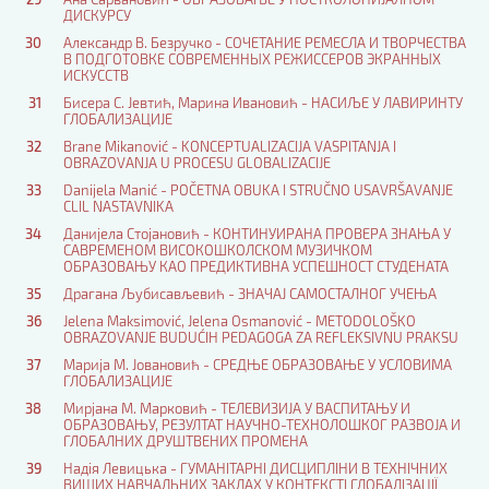
ДИСКУРСУ
30
Александр В. Безручко - СОЧЕТАНИЕ РЕМЕСЛА И ТВОРЧЕСТВА
В ПОДГОТОВКЕ СОВРЕМЕННЫХ РЕЖИССЕРОВ ЭКРАННЫХ
ИСКУССТВ
31
Бисера С. Јевтић, Марина Ивановић - НАСИЉЕ У ЛАВИРИНТУ
ГЛОБАЛИЗАЦИЈЕ
32
Brane Mikanović - KONCEPTUALIZACIJA VASPITANJA I
OBRAZOVANJA U PROCESU GLOBALIZACIJE
33
Danijela Manić - POČETNA OBUKA I STRUČNO USAVRŠAVANJE
CLIL NASTAVNIKA
34
Данијела Стојановић - КОНТИНУИРАНА ПРОВЕРА ЗНАЊА У
САВРЕМЕНОМ ВИСОКОШКОЛСКОМ МУЗИЧКОМ
ОБРАЗОВАЊУ КАО ПРЕДИКТИВНА УСПЕШНОСТ СТУДЕНАТА
35
Драгана Љубисављевић - ЗНАЧАЈ САМОСТАЛНОГ УЧЕЊА
36
Jelena Maksimović, Jelena Osmanović - METODOLOŠKO
OBRAZOVANJE BUDUĆIH PEDAGOGA ZA REFLEKSIVNU PRAKSU
37
Марија М. Јовановић - СРЕДЊЕ ОБРАЗОВАЊЕ У УСЛОВИМА
ГЛОБАЛИЗАЦИЈЕ
38
Мирјана М. Марковић - ТЕЛЕВИЗИЈА У ВАСПИТАЊУ И
ОБРАЗОВАЊУ, РЕЗУЛТАТ НАУЧНО-ТЕХНОЛОШКОГ РАЗВОЈА И
ГЛОБАЛНИХ ДРУШТВЕНИХ ПРОМЕНА
39
Надія Левицька - ГУМАНІТАРНІ ДИСЦИПЛІНИ В ТЕХНІЧНИХ
ВИЩИХ НАВЧАЛЬНИХ ЗАКЛАХ У КОНТЕКСТІ ГЛОБАЛІЗАЦІЇ