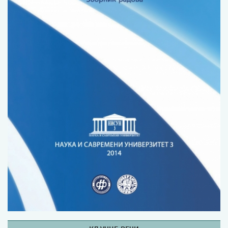
Изјава о коришћењу ауторског дела
Упутство за бирање лиценце
Уговор са аутором
Логотипи
Шаблон прве стране и импресума [B5, ћир]
Шаблон прве стране и импресума [B5, лат]
Шаблон прве стране и импресума [B5, енг]
Етички кодекс
ПРЕТРАГА ИЗДАЊА
Наслов или део наслова
Кључне речи
Тип издања