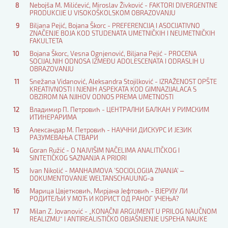
8
Nebojša M. Milićević, Miroslav Živković - FAKTORI DIVERGENTNE
PRODUKCIJE U VISOKOŠKOLSKOM OBRAZOVANJU
9
Biljana Pejić, Bojana Škorc - PREFERENCIJA I ASOCIJATIVNO
ZNAČENJE BOJA KOD STUDENATA UMETNIČKIH I NEUMETNIČKIH
FAKULTETA
10
Bojana Škorc, Vesna Ognjenović, Biljana Pejić - PROCENA
SOCIJALNIH ODNOSA IZMEĐU ADOLESCENATA I ODRASLIH U
OBRAZOVANJU
11
Snežana Vidanović, Aleksandra Stojilković - IZRAŽENOST OPŠTE
KREATIVNOSTI I NJENIH ASPEKATA KOD GIMNAZIJALACA S
OBZIROM NA NJIHOV ODNOS PREMA UMETNOSTI
12
Владимир П. Петровић - ЦЕНТРАЛНИ БАЛКАН У РИМСКИМ
ИТИНЕРАРИМА
13
Александар М. Петровић - НАУЧНИ ДИСКУРС И ЈЕЗИК
РАЗУМЕВАЊА СТВАРИ
14
Goran Ružić - O NAJVIŠIM NAČELIMA ANALITIČKOG I
SINTETIČKOG SAZNANJA A PRIORI
15
Ivan Nikolić - MANHAJMOVA ’SOCIOLOGIJA ZNANJA’ ‒
DOKUMENTOVANJE WELTANSCHAUUNG-a
16
Марица Цвјетковић, Мирјана Јефтовић - ВЈЕРУЈУ ЛИ
РОДИТЕЉИ У МОЋ И КОРИСТ ОД РАНОГ УЧЕЊА?
17
Milan Z. Jovanović - „KONAČNI ARGUMENT U PRILOG NAUČNOM
REALIZMU“ I ANTIREALISTIČKO OBJAŠNJENJE USPEHA NAUKE