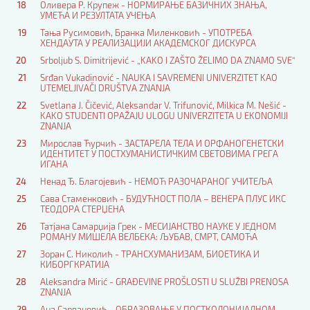
18
Оливера Р. Крупеж - НОРМИРАЊЕ БАЗИЧНИХ ЗНАЊА,
УМЕЋА И РЕЗУЛТАТА УЧЕЊА
19
Тања Русимовић, Бранка Миленковић - УПОТРЕБА
ХЕНДАУТА У РЕАЛИЗАЦИЈИ АКАДЕМСКОГ ДИСКУРСА
20
Srboljub S. Dimitrijević - „KAKO I ZAŠTO ŽELIMO DA ZNAMO SVE“
21
Srđan Vukadinović - NAUKA I SAVREMENI UNIVERZITET KAO
UTEMELJIVAČI DRUŠTVA ZNANJA
22
Svetlana J. Čičević, Aleksandar V. Trifunović, Milkica M. Nešić -
KAKO STUDENTI OPAŽAJU ULOGU UNIVERZITETA U EKONOMIJI
ZNANJA
23
Мирослав Ћурчић - ЗАСТАРЕЛА ТЕЛА И ОРФАНОГЕНЕТСКИ
ИДЕНТИТЕТ У ПОСТХУМАНИСТИЧКИМ СВЕТОВИМА ГРЕГA
ИГАНА
24
Ненад Ђ. Благојевић - НЕМОЋ РАЗОЧАРАНОГ УЧИТЕЉА
25
Сава Стаменковић - БУДУЋНОСТ ПОЛА – ВЕНЕРА ПЛУС ИКС
ТЕОДОРА СТЕРЏЕНА
26
Татјана Самарџија Грек - МЕСИЈАНСТВО НАУКЕ У ЈЕДНОМ
РОМАНУ МИШЕЛА ВЕЛБЕКА: ЉУБАВ, СМРТ, САМОЋА
27
Зоран С. Николић - ТРАНСХУМАНИЗАМ, БИОЕТИКА И
КИБОРГКРАТИЈА
28
Aleksandra Mirić - GRAĐEVINE PROŠLOSTI U SLUŽBI PRENOSA
ZNANJA
29
Ана Сарвановић - ОБРАЗОВАЊЕ У ПОСТКОЛОНИЈАЛНОМ