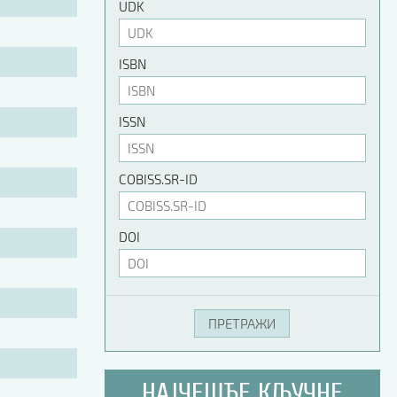
UDK
ISBN
ISSN
COBISS.SR-ID
DOI
НАЈЧЕШЋЕ КЉУЧНЕ