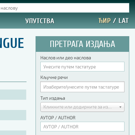
ЋИР
/
LAT
УПУТСТВА
NGUE
ПРЕТРАГА ИЗДАЊА
Наслов или део наслова
Кључне речи
Тип издања
Кликните или додирните за избор
АУТОР / AUTHOR