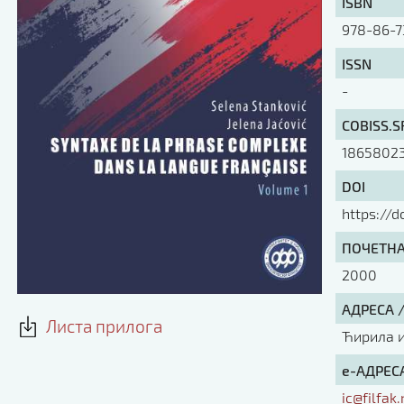
ISBN
978-86-7
ISSN
-
COBISS.S
1865802
DOI
https://d
ПОЧЕТНА 
2000
АДРЕСА 
Листа прилога
Ћирила и 
е-АДРЕСА
ic@filfak.