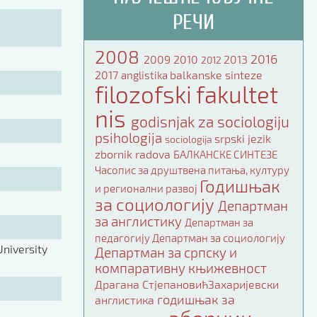
РЕЧИ
2008
2016
2009
2010
2013
2012
2017
balkanske sinteze
anglistika
filozofski fakultet
nis
godisnjak za sociologiju
psihologija
srpski jezik
sociologija
zbornik radova
БАЛКАНСКЕ СИНТЕЗЕ
Часопис за друштвена питања, културу
Годишњак
и регионални развој
за социологију
Департман
за англистику
Департман за
педагогију
Департман за социологију
niversity
Департман за српску и
компаративну књижевност
Драгана СтјепановићЗахаријевски
годишњак за
англистика