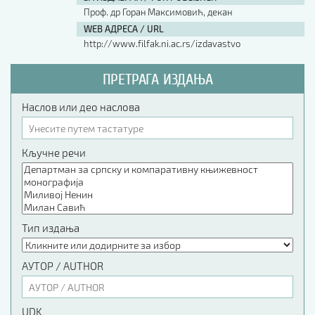
Проф. др Горан Максимовић, декан
WEB АДРЕСА / URL
http://www.filfak.ni.ac.rs/izdavastvo
ПРЕТРАГА ИЗДАЊА
Наслов или део наслова
Кључне речи
Тип издања
АУТОР / AUTHOR
UDK