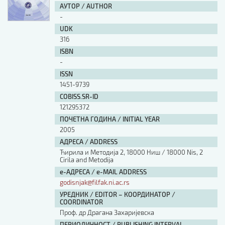
АУТОР / AUTHOR
-
UDK
316
ISBN
-
ISSN
1451-9739
COBISS.SR-ID
121295372
ПОЧЕТНА ГОДИНА / INITIAL YEAR
2005
АДРЕСА / ADDRESS
Ћирила и Методија 2, 18000 Ниш / 18000 Nis, 2
Cirila and Metodija
е-АДРЕСА / e-MAIL ADDRESS
godisnjak@filfak.ni.ac.rs
УРЕДНИК / EDITOR – КООРДИНАТОР /
COORDINATOR
Проф. др Драгана Захаријевска
ПЕРИОДИЧНОСТ / PUBLISHING INTERVAL