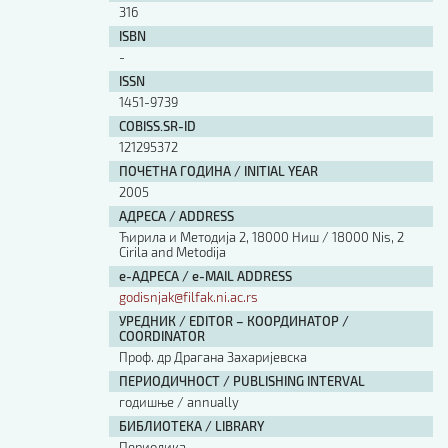
316
ISBN
-
ISSN
1451-9739
COBISS.SR-ID
121295372
ПОЧЕТНА ГОДИНА / INITIAL YEAR
2005
АДРЕСА / ADDRESS
Ћирила и Методија 2, 18000 Ниш / 18000 Nis, 2
Cirila and Metodija
е-АДРЕСА / e-MAIL ADDRESS
godisnjak@filfak.ni.ac.rs
УРЕДНИК / EDITOR – КООРДИНАТОР /
COORDINATOR
Проф. др Драгана Захаријевска
ПЕРИОДИЧНОСТ / PUBLISHING INTERVAL
годишње / annually
БИБЛИОТЕКА / LIBRARY
Периодика