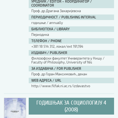
УРЕДНИК / EDITOR – КООРДИНАТОР /
COORDINATOR
Проф. др Драгана Захаријевска
ПЕРИОДИЧНОСТ / PUBLISHING INTERVAL
годишње / annually
БИБЛИОТЕКА / LIBRARY
Периодика
ТЕЛЕФОН / PHONE
+381 18 514 312, локал/ext 191,194
ИЗДАВАЧ / PUBLISHER
Филозофски факултет Универзитета у Нишу /
Faculty of Philosophy, University of Nis
ЗА ИЗДАВАЧА / FOR PUBLISHER
Проф. др Горан Максимовић, декан
WEB АДРЕСА / URL
http://www.filfak.ni.ac.rs/izdavastvo
ГОДИШЊАК ЗА СОЦИОЛОГИЈУ 4
(2008)