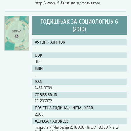
http://www.filfak.ni.ac.rs/izdavastvo
ГОДИШЊАК ЗА СОЦИОЛОГИЈУ 6
(2010)
АУТОР / AUTHOR
-
UDK
316
ISBN
-
ISSN
1451-9739
COBISS.SR-ID
121295372
ПОЧЕТНА ГОДИНА / INITIAL YEAR
2005
АДРЕСА / ADDRESS
Ћирила и Методија 2, 18000 Ниш / 18000 Nis, 2