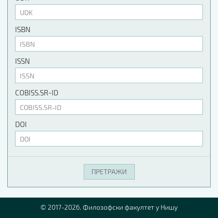
ISBN
ISSN
COBISS.SR-ID
DOI
© 2017-2026. Филозофски факултет у Нишу