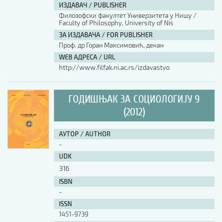
ИЗДАВАЧ / PUBLISHER
Филозофски факултет Универзитета у Нишу /
АУТОР / AUTHOR
Faculty of Philosophy, University of Nis
ЗА ИЗДАВАЧА / FOR PUBLISHER
Проф. др Горан Максимовић, декан
UDK
WEB АДРЕСА / URL
http://www.filfak.ni.ac.rs/izdavastvo
ISBN
ГОДИШЊАК ЗА СОЦИОЛОГИЈУ 9
(2012)
ISSN
АУТОР / AUTHOR
-
COBISS.SR-ID
UDK
316
DOI
ISBN
-
ISSN
1451-9739