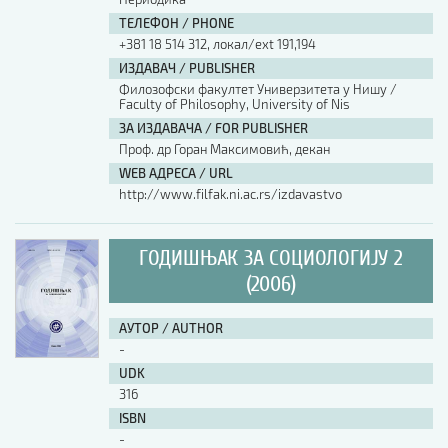
ТЕЛЕФОН / PHONE
+381 18 514 312, локал/ext 191,194
ИЗДАВАЧ / PUBLISHER
Филозофски факултет Универзитета у Нишу /
Faculty of Philosophy, University of Nis
ЗА ИЗДАВАЧА / FOR PUBLISHER
Проф. др Горан Максимовић, декан
WEB АДРЕСА / URL
http://www.filfak.ni.ac.rs/izdavastvo
ГОДИШЊАК ЗА СОЦИОЛОГИЈУ 2
(2006)
АУТОР / AUTHOR
-
UDK
316
ISBN
-