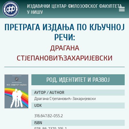
ИЗДАВАЧКИ ЦЕНТАР ФИЛОЗОФСКОГ ФАКУЛТЕТА
У НИШУ
ПРЕТРАГА ИЗДАЊА ПО КЉУЧНОЈ
СВА НАША ИЗДАЊА
РЕЧИ:
ВРСТА ИЗДАЊА:
ДРАГАНА
ГОДИНА ОБЈАВЉИВАЊА:
СТЈЕПАНОВИЋЗАХАРИЈЕВСКИ
ПРЕГЛЕД
РОД, ИДЕНТИТЕТ И РАЗВОЈ
УПУТСТВА
АУТОР / AUTHOR
УПУТСТВА
Драгана Стјепановић-Захаријевски
Правилник о издавачкој делатности
UDK
Упутство ауторима
316.647.82-055.2
Упутство уредницима
Изјава о ауторству
ISBN
Изјава о лектури
978-86-7379-195-1