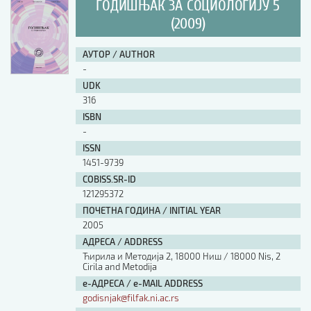
ГОДИШЊАК ЗА СОЦИОЛОГИЈУ 5
(2009)
АУТОР / AUTHOR
-
UDK
316
ISBN
-
ISSN
1451-9739
COBISS.SR-ID
121295372
ПОЧЕТНА ГОДИНА / INITIAL YEAR
2005
АДРЕСА / ADDRESS
Ћирила и Методија 2, 18000 Ниш / 18000 Nis, 2
Cirila and Metodija
е-АДРЕСА / e-MAIL ADDRESS
godisnjak@filfak.ni.ac.rs