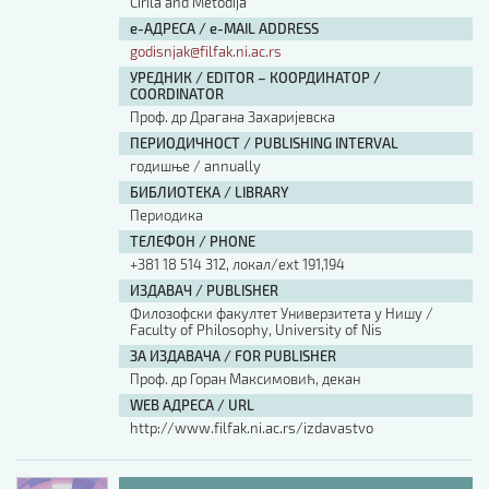
Cirila and Metodija
е-АДРЕСА / e-MAIL ADDRESS
godisnjak@filfak.ni.ac.rs
УРЕДНИК / EDITOR – КООРДИНАТОР /
COORDINATOR
Проф. др Драгана Захаријевска
ПЕРИОДИЧНОСТ / PUBLISHING INTERVAL
годишње / annually
БИБЛИОТЕКА / LIBRARY
Периодика
ТЕЛЕФОН / PHONE
+381 18 514 312, локал/ext 191,194
ИЗДАВАЧ / PUBLISHER
Филозофски факултет Универзитета у Нишу /
Faculty of Philosophy, University of Nis
ЗА ИЗДАВАЧА / FOR PUBLISHER
Проф. др Горан Максимовић, декан
WEB АДРЕСА / URL
http://www.filfak.ni.ac.rs/izdavastvo