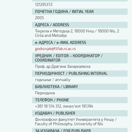
121295372
ПОЧЕТНА ГОДИНА / INITIAL YEAR
2005
АДРЕСА / ADDRESS
Ћирила и Методија 2, 18000 Ниш / 18000 Nis, 2
Cirila and Metodija
е-АДРЕСА / e-MAIL ADDRESS
godisnjak@filfak.ni.ac.rs
УРЕДНИК / EDITOR – КООРДИНАТОР /
COORDINATOR
Проф. др Драгана Захаријевска
ПЕРИОДИЧНОСТ / PUBLISHING INTERVAL
годишње / annually
БИБЛИОТЕКА / LIBRARY
Периодика
ТЕЛЕФОН / PHONE
+381 18 514 312, локал/ext 191,194
ИЗДАВАЧ / PUBLISHER
Филозофски факултет Универзитета у Нишу /
Faculty of Philosophy, University of Nis
ЗА ИЗДАВАЧА / FOR PUBLISHER