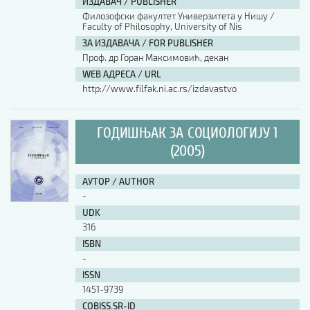
ИЗДАВАЧ / PUBLISHER
Филозофски факултет Универзитета у Нишу /
Faculty of Philosophy, University of Nis
ЗА ИЗДАВАЧА / FOR PUBLISHER
Проф. др Горан Максимовић, декан
WEB АДРЕСА / URL
http://www.filfak.ni.ac.rs/izdavastvo
ГОДИШЊАК ЗА СОЦИОЛОГИЈУ 1
(2005)
АУТОР / AUTHOR
-
UDK
316
ISBN
-
ISSN
1451-9739
COBISS.SR-ID