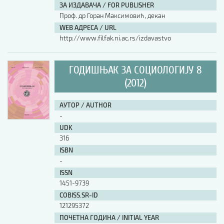
ЗА ИЗДАВАЧА / FOR PUBLISHER
Проф. др Горан Максимовић, декан
WEB АДРЕСА / URL
http://www.filfak.ni.ac.rs/izdavastvo
ГОДИШЊАК ЗА СОЦИОЛОГИЈУ 8
(2012)
АУТОР / AUTHOR
-
UDK
316
ISBN
-
ISSN
1451-9739
COBISS.SR-ID
121295372
ПОЧЕТНА ГОДИНА / INITIAL YEAR