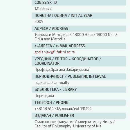
COBISS.SR-ID
121295372
ПОЧЕТНА ГОДИНА / INITIAL YEAR
2005
АДРЕСА / ADDRESS
Ћирила и Методија 2, 18000 Ниш / 18000 Nis, 2
Cirila and Metodija
е-АДРЕСА / e-MAIL ADDRESS
godisnjak@filfak.ni.ac.rs
УРЕДНИК / EDITOR – КООРДИНАТОР /
COORDINATOR
Проф. др Драгана Захаријевска
ПЕРИОДИЧНОСТ / PUBLISHING INTERVAL
годишње / annually
БИБЛИОТЕКА / LIBRARY
Периодика
ТЕЛЕФОН / PHONE
+381 18 514 312, локал/ext 191,194
ИЗДАВАЧ / PUBLISHER
Филозофски факултет Универзитета у Нишу /
Faculty of Philosophy, University of Nis