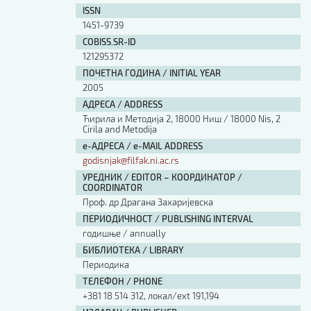
ISSN
1451-9739
COBISS.SR-ID
121295372
ПОЧЕТНА ГОДИНА / INITIAL YEAR
2005
АДРЕСА / ADDRESS
Ћирила и Методија 2, 18000 Ниш / 18000 Nis, 2
Cirila and Metodija
е-АДРЕСА / e-MAIL ADDRESS
godisnjak@filfak.ni.ac.rs
УРЕДНИК / EDITOR – КООРДИНАТОР /
COORDINATOR
Проф. др Драгана Захаријевска
ПЕРИОДИЧНОСТ / PUBLISHING INTERVAL
годишње / annually
БИБЛИОТЕКА / LIBRARY
Периодика
ТЕЛЕФОН / PHONE
+381 18 514 312, локал/ext 191,194