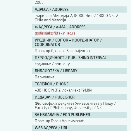
2005
АДРЕСА / ADDRESS
Ћирила и Методија 2, 18000 Ниш / 18000 Nis, 2
Cirila and Metodija
е-АДРЕСА / e-MAIL ADDRESS
godisnjak@filfak.ni.ac.rs
УРЕДНИК / EDITOR – КООРДИНАТОР /
COORDINATOR
Проф. др Драгана Захаријевска
ПЕРИОДИЧНОСТ / PUBLISHING INTERVAL
годишње / annually
БИБЛИОТЕКА / LIBRARY
Периодика
ТЕЛЕФОН / PHONE
+381 18 514 312, локал/ext 191,194
ИЗДАВАЧ / PUBLISHER
Филозофски факултет Универзитета у Нишу /
Faculty of Philosophy, University of Nis
ЗА ИЗДАВАЧА / FOR PUBLISHER
Проф. др Горан Максимовић
WEB АДРЕСА / URL