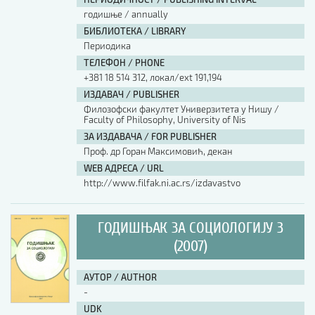
годишње / annually
БИБЛИОТЕКА / LIBRARY
Периодика
ТЕЛЕФОН / PHONE
+381 18 514 312, локал/ext 191,194
ИЗДАВАЧ / PUBLISHER
Филозофски факултет Универзитета у Нишу /
Faculty of Philosophy, University of Nis
ЗА ИЗДАВАЧА / FOR PUBLISHER
Проф. др Горан Максимовић, декан
WEB АДРЕСА / URL
http://www.filfak.ni.ac.rs/izdavastvo
ГОДИШЊАК ЗА СОЦИОЛОГИЈУ 3
(2007)
АУТОР / AUTHOR
-
UDK