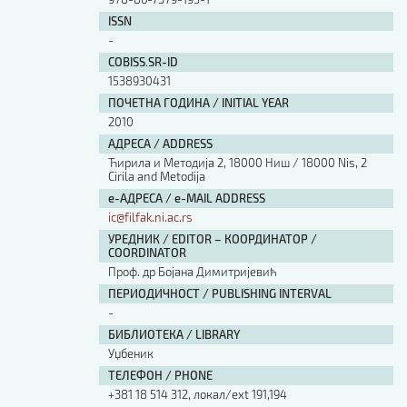
Изјава о коришћењу ауторског дела
ISSN
Упутство за бирање лиценце
-
Уговор са аутором
COBISS.SR-ID
Логотипи
1538930431
Шаблон прве стране и импресума [B5, ћир]
ПОЧЕТНА ГОДИНА / INITIAL YEAR
Шаблон прве стране и импресума [B5, лат]
2010
Шаблон прве стране и импресума [B5, енг]
АДРЕСА / ADDRESS
Етички кодекс
Ћирила и Методија 2, 18000 Ниш / 18000 Nis, 2
Cirila and Metodija
е-АДРЕСА / e-MAIL ADDRESS
ПРЕТРАГА ИЗДАЊА
ic@filfak.ni.ac.rs
Наслов или део наслова
УРЕДНИК / EDITOR – КООРДИНАТОР /
COORDINATOR
Проф. др Бојана Димитријевић
ПЕРИОДИЧНОСТ / PUBLISHING INTERVAL
Кључне речи
-
БИБЛИОТЕКА / LIBRARY
Уџбеник
ТЕЛЕФОН / PHONE
Тип издања
+381 18 514 312, локал/ext 191,194